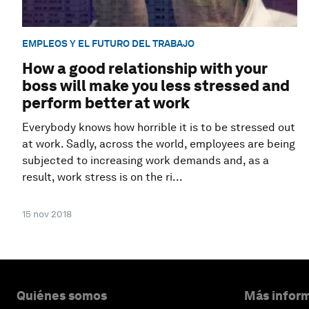
EMPLEOS Y EL FUTURO DEL TRABAJO
How a good relationship with your
boss will make you less stressed and
perform better at work
Everybody knows how horrible it is to be stressed out
at work. Sadly, across the world, employees are being
subjected to increasing work demands and, as a
result, work stress is on the ri...
15 nov 2018
Quiénes somos
Más inform