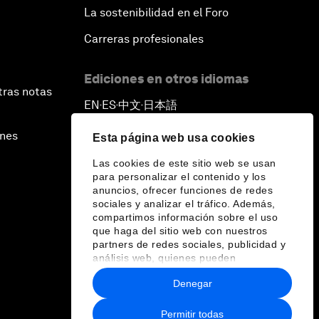
La sostenibilidad en el Foro
Carreras profesionales
Ediciones en otros idiomas
tras notas
EN
ES
中文
日本語
▪
▪
▪
ines
Esta página web usa cookies
Las cookies de este sitio web se usan
para personalizar el contenido y los
anuncios, ofrecer funciones de redes
sociales y analizar el tráfico. Además,
compartimos información sobre el uso
que haga del sitio web con nuestros
partners de redes sociales, publicidad y
análisis web, quienes pueden
combinarla con otra información que les
Denegar
haya proporcionado o que hayan
recopilado a partir del uso que haya
hecho de sus servicios.
Permitir todas