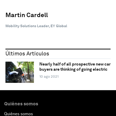
Martin Cardell
Mobility Solutions Leader, EY Global
Últimos Artículos
Nearly half of all prospective new car
buyers are thinking of going electric
10 ago 2021
Quiénes somos
Quiénes somos