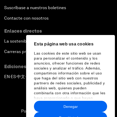
Suscríbase a nuestros boletines
Contacte con nosotros
Enlaces directos
La sostenibilidad en el Foro
Esta página web usa cookies
Carreras profesionales
Las cookies de este sitio web se usan
para personalizar el contenido y los
anuncios, ofrecer funciones de redes
Ediciones en otros idiomas
sociales y analizar el tráfico. Además,
compartimos información sobre el uso
EN
ES
中文
日本語
▪
▪
▪
que haga del sitio web con nuestros
partners de redes sociales, publicidad y
análisis web, quienes pueden
combinarla con otra información que les
haya proporcionado o que hayan
recopilado a partir del uso que haya
Denegar
hecho de sus servicios.
Política de privacidad y normas de uso