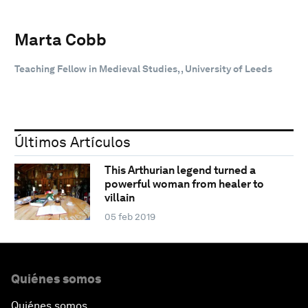
Marta Cobb
Teaching Fellow in Medieval Studies, , University of Leeds
Últimos Artículos
This Arthurian legend turned a
powerful woman from healer to
villain
05 feb 2019
Quiénes somos
Quiénes somos