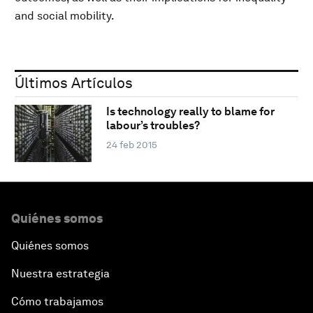
and social mobility.
Últimos Artículos
Is technology really to blame for
labour’s troubles?
24 feb 2015
Quiénes somos
Quiénes somos
Nuestra estrategia
Cómo trabajamos