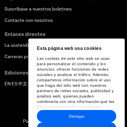
Suscríbase a nuestros boletines
Contacte con nosotros
Enlaces directos
La sostenibilidad en el Foro
Esta página web usa cookies
Carreras profesionales
Las cookies de este sitio web se usan
para personalizar el contenido y los
anuncios, ofrecer funciones de redes
Ediciones en otros idiomas
sociales y analizar el tráfico. Además,
compartimos información sobre el uso
EN
ES
中文
日本語
▪
▪
▪
que haga del sitio web con nuestros
partners de redes sociales, publicidad y
análisis web, quienes pueden
combinarla con otra información que les
haya proporcionado o que hayan
recopilado a partir del uso que haya
Denegar
hecho de sus servicios.
Política de privacidad y normas de uso