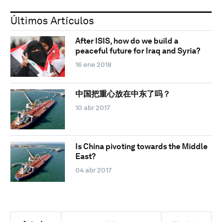
Últimos Artículos
After ISIS, how do we build a
peaceful future for Iraq and Syria?
16 ene 2018
中国把重心放在中东了吗？
10 abr 2017
Is China pivoting towards the Middle
East?
04 abr 2017