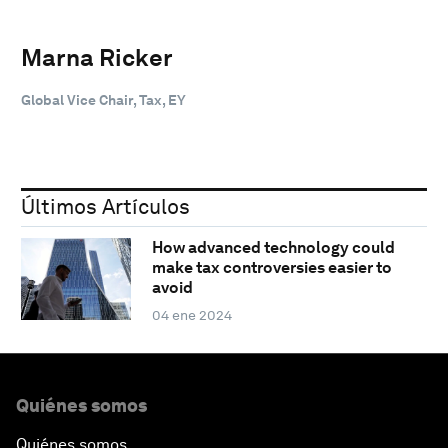
Marna Ricker
Global Vice Chair, Tax, EY
Últimos Artículos
How advanced technology could
make tax controversies easier to
avoid
04 ene 2024
Quiénes somos
Quiénes somos