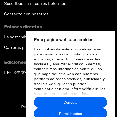
Suscríbase a nuestros boletines
Contacte con nosotros
Enlaces directos
La sostenibilidad en el Foro
Esta página web usa cookies
Carreras profesionales
Las cookies de este sitio web se usan
para personalizar el contenido y los
anuncios, ofrecer funciones de redes
Ediciones en otros idiomas
sociales y analizar el tráfico. Además,
compartimos información sobre el uso
EN
ES
中文
日本語
▪
▪
▪
que haga del sitio web con nuestros
partners de redes sociales, publicidad y
análisis web, quienes pueden
combinarla con otra información que les
haya proporcionado o que hayan
recopilado a partir del uso que haya
Denegar
hecho de sus servicios.
Política de privacidad y normas de uso
Permitir todas
Sitemap