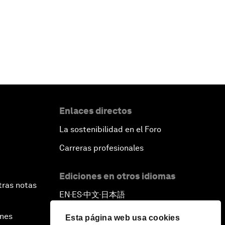
Enlaces directos
La sostenibilidad en el Foro
Carreras profesionales
Ediciones en otros idiomas
tras notas
EN
ES
中文
日本語
▪
▪
▪
ines
Esta página web usa cookies