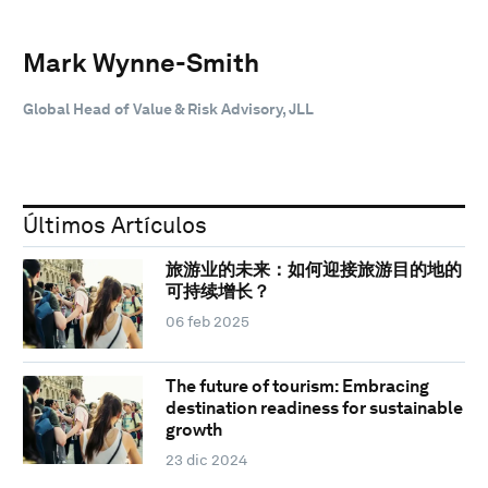
Mark Wynne-Smith
Global Head of Value & Risk Advisory, JLL
Últimos Artículos
旅游业的未来：如何迎接旅游目的地的
可持续增长？
06 feb 2025
The future of tourism: Embracing
destination readiness for sustainable
growth
23 dic 2024