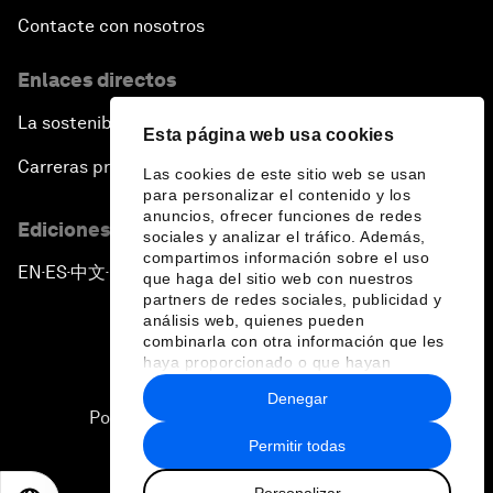
Contacte con nosotros
Enlaces directos
La sostenibilidad en el Foro
Esta página web usa cookies
Carreras profesionales
Las cookies de este sitio web se usan
para personalizar el contenido y los
anuncios, ofrecer funciones de redes
Ediciones en otros idiomas
sociales y analizar el tráfico. Además,
compartimos información sobre el uso
EN
ES
中文
日本語
▪
▪
▪
que haga del sitio web con nuestros
partners de redes sociales, publicidad y
análisis web, quienes pueden
combinarla con otra información que les
haya proporcionado o que hayan
recopilado a partir del uso que haya
Denegar
hecho de sus servicios.
Política de privacidad y normas de uso
Permitir todas
Sitemap
Personalizar