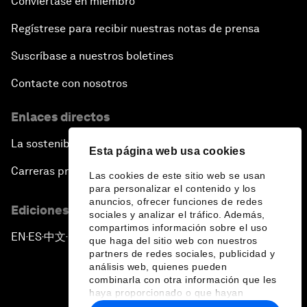
Conviértase en miembro
Regístrese para recibir nuestras notas de prensa
Suscríbase a nuestros boletines
Contacte con nosotros
Enlaces directos
La sostenibilidad en el Foro
Esta página web usa cookies
Carreras profesionales
Las cookies de este sitio web se usan
para personalizar el contenido y los
anuncios, ofrecer funciones de redes
Ediciones en otros idiomas
sociales y analizar el tráfico. Además,
compartimos información sobre el uso
EN
ES
中文
日本語
▪
▪
▪
que haga del sitio web con nuestros
partners de redes sociales, publicidad y
análisis web, quienes pueden
combinarla con otra información que les
haya proporcionado o que hayan
recopilado a partir del uso que haya