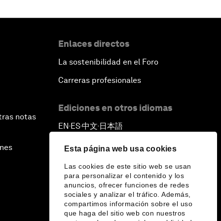
Enlaces directos
La sostenibilidad en el Foro
Carreras profesionales
Ediciones en otros idiomas
tras notas
EN
ES
中文
日本語
▪
▪
▪
ines
Esta página web usa cookies
Las cookies de este sitio web se usan
para personalizar el contenido y los
anuncios, ofrecer funciones de redes
sociales y analizar el tráfico. Además,
compartimos información sobre el uso
que haga del sitio web con nuestros