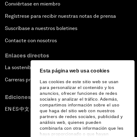
Conviértase en miembro
Regístrese para recibir nuestras notas de prensa
Suscríbase a nuestros boletines
Contacte con nosotros
Enlaces directos
La sostenibilidad en el Foro
Esta página web usa cookies
Carreras profesionales
Las cookies de este sitio web se usan
para personalizar el contenido y los
anuncios, ofrecer funciones de redes
Ediciones en otros idiomas
sociales y analizar el tráfico. Además,
compartimos información sobre el uso
EN
ES
中文
日本語
▪
▪
▪
que haga del sitio web con nuestros
partners de redes sociales, publicidad y
análisis web, quienes pueden
combinarla con otra información que les
haya proporcionado o que hayan