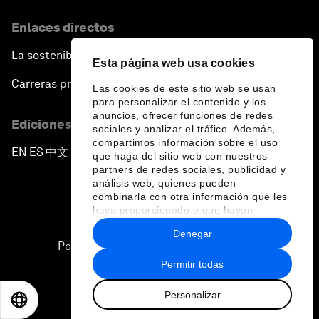
Enlaces directos
La sostenibilidad en el Foro
Esta página web usa cookies
Carreras profesionales
Las cookies de este sitio web se usan
para personalizar el contenido y los
anuncios, ofrecer funciones de redes
Ediciones en otros idiomas
sociales y analizar el tráfico. Además,
compartimos información sobre el uso
EN
ES
中文
日本語
▪
▪
▪
que haga del sitio web con nuestros
partners de redes sociales, publicidad y
análisis web, quienes pueden
combinarla con otra información que les
haya proporcionado o que hayan
recopilado a partir del uso que haya
Denegar
hecho de sus servicios.
Política de privacidad y normas de uso
Permitir todas
Sitemap
Personalizar
©
2026
Foro Económico Mundial
EN
ES
中文
日本語