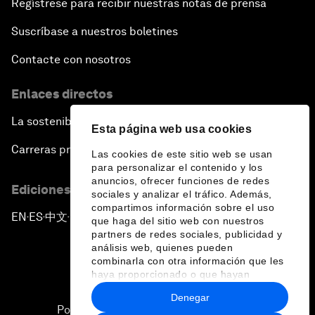
Regístrese para recibir nuestras notas de prensa
Suscríbase a nuestros boletines
Contacte con nosotros
Enlaces directos
La sostenibilidad en el Foro
Esta página web usa cookies
Carreras profesionales
Las cookies de este sitio web se usan
para personalizar el contenido y los
anuncios, ofrecer funciones de redes
Ediciones en otros idiomas
sociales y analizar el tráfico. Además,
compartimos información sobre el uso
EN
ES
中文
日本語
▪
▪
▪
que haga del sitio web con nuestros
partners de redes sociales, publicidad y
análisis web, quienes pueden
combinarla con otra información que les
haya proporcionado o que hayan
recopilado a partir del uso que haya
Denegar
hecho de sus servicios.
Política de privacidad y normas de uso