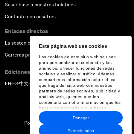
Suscríbase a nuestros boletines
Contacte con nosotros
Enlaces directos
La sostenibilidad en el Foro
Esta página web usa cookies
Carreras profesionales
Las cookies de este sitio web se usan
para personalizar el contenido y los
anuncios, ofrecer funciones de redes
Ediciones en otros idiomas
sociales y analizar el tráfico. Además,
compartimos información sobre el uso
EN
ES
中文
日本語
▪
▪
▪
que haga del sitio web con nuestros
partners de redes sociales, publicidad y
análisis web, quienes pueden
combinarla con otra información que les
haya proporcionado o que hayan
recopilado a partir del uso que haya
Denegar
hecho de sus servicios.
Política de privacidad y normas de uso
Permitir todas