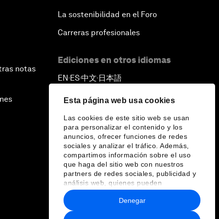
La sostenibilidad en el Foro
Carreras profesionales
Ediciones en otros idiomas
tras notas
EN
ES
中文
日本語
▪
▪
▪
ines
Esta página web usa cookies
Las cookies de este sitio web se usan
para personalizar el contenido y los
anuncios, ofrecer funciones de redes
sociales y analizar el tráfico. Además,
compartimos información sobre el uso
que haga del sitio web con nuestros
partners de redes sociales, publicidad y
análisis web, quienes pueden
combinarla con otra información que les
Denegar
haya proporcionado o que hayan
recopilado a partir del uso que haya