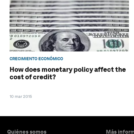
CRECIMIENTO ECONÓMICO
How does monetary policy affect the
cost of credit?
10 mar 2015
Quiénes somos
Más inform