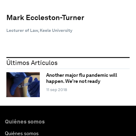
Mark Eccleston-Turner
Lecturer of Law, Keele University
Últimos Artículos
Another major flu pandemic will
happen. We're not ready
11 sep 2018
Quiénes somos
Quiénes somos