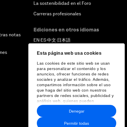
La sostenibilidad en el Foro
Carreras profesionales
Ediciones en otros idiomas
tras notas
EN
ES
中文
日本語
▪
▪
▪
ines
Esta página web usa cookies
Las cookies de este sitio web se usan
para personalizar el contenido y los
anuncios, ofrecer funciones de redes
sociales y analizar el tráfico. Además,
compartimos información sobre el uso
que haga del sitio web con nuestros
partners de redes sociales, publicidad y
análisis web, quienes pueden
combinarla con otra información que les
Denegar
haya proporcionado o que hayan
recopilado a partir del uso que haya
hecho de sus servicios.
Permitir todas