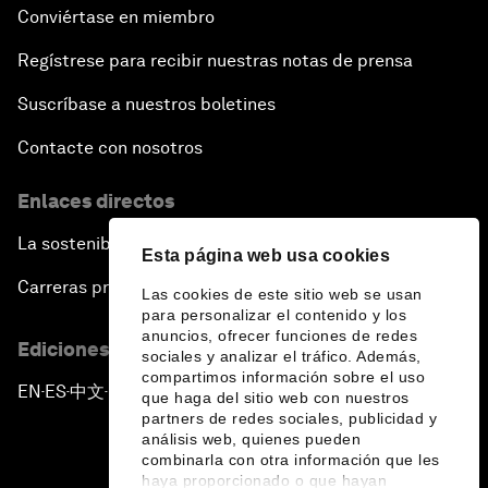
Conviértase en miembro
Regístrese para recibir nuestras notas de prensa
Suscríbase a nuestros boletines
Contacte con nosotros
Enlaces directos
La sostenibilidad en el Foro
Esta página web usa cookies
Carreras profesionales
Las cookies de este sitio web se usan
para personalizar el contenido y los
anuncios, ofrecer funciones de redes
Ediciones en otros idiomas
sociales y analizar el tráfico. Además,
compartimos información sobre el uso
EN
ES
中文
日本語
▪
▪
▪
que haga del sitio web con nuestros
partners de redes sociales, publicidad y
análisis web, quienes pueden
combinarla con otra información que les
haya proporcionado o que hayan