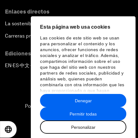
Enlaces directos
La sostenibilidad en el Foro
Esta página web usa cookies
Carreras profesionales
Las cookies de este sitio web se usan
para personalizar el contenido y los
anuncios, ofrecer funciones de redes
Ediciones en otros idiomas
sociales y analizar el tráfico. Además,
compartimos información sobre el uso
EN
ES
中文
日本語
▪
▪
▪
que haga del sitio web con nuestros
partners de redes sociales, publicidad y
análisis web, quienes pueden
combinarla con otra información que les
haya proporcionado o que hayan
recopilado a partir del uso que haya
Denegar
hecho de sus servicios.
Política de privacidad y normas de uso
Permitir todas
Sitemap
Personalizar
©
2026
Foro Económico Mundial
EN
ES
中文
日本語