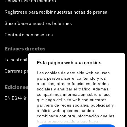
Conviértase en miembro
Regístrese para recibir nuestras notas de prensa
Suscríbase a nuestros boletines
Contacte con nosotros
Enlaces directos
La sostenibilidad en el Foro
Esta página web usa cookies
Carreras profesionales
Las cookies de este sitio web se usan
para personalizar el contenido y los
anuncios, ofrecer funciones de redes
Ediciones en otros idiomas
sociales y analizar el tráfico. Además,
compartimos información sobre el uso
EN
ES
中文
日本語
▪
▪
▪
que haga del sitio web con nuestros
partners de redes sociales, publicidad y
análisis web, quienes pueden
combinarla con otra información que les
haya proporcionado o que hayan
recopilado a partir del uso que haya