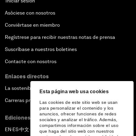
Iniciar sesión
Asóciese con nosotros
Conviértase en miembro
Regístrese para recibir nuestras notas de prensa
Suscríbase a nuestros boletines
Contacte con nosotros
Enlaces directos
La sostenibilidad en el Foro
Esta página web usa cookies
Carreras profesionales
Las cookies de este sitio web se usan
para personalizar el contenido y los
anuncios, ofrecer funciones de redes
Ediciones en otros idiomas
sociales y analizar el tráfico. Además,
compartimos información sobre el uso
EN
ES
中文
日本語
▪
▪
▪
que haga del sitio web con nuestros