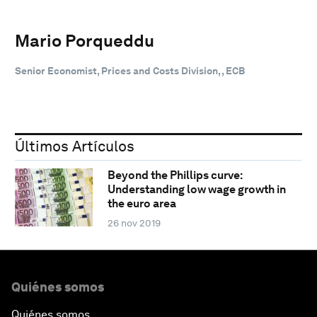
Mario Porqueddu
Senior Economist, Prices and Costs Division, , ECB
Últimos Artículos
Beyond the Phillips curve:
Understanding low wage growth in
the euro area
26 nov 2019
Quiénes somos
Quiénes somos