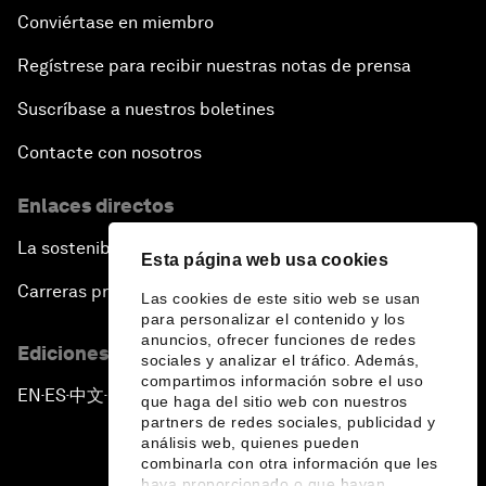
Conviértase en miembro
Regístrese para recibir nuestras notas de prensa
Suscríbase a nuestros boletines
Contacte con nosotros
Enlaces directos
La sostenibilidad en el Foro
Esta página web usa cookies
Carreras profesionales
Las cookies de este sitio web se usan
para personalizar el contenido y los
anuncios, ofrecer funciones de redes
Ediciones en otros idiomas
sociales y analizar el tráfico. Además,
compartimos información sobre el uso
EN
ES
中文
日本語
▪
▪
▪
que haga del sitio web con nuestros
partners de redes sociales, publicidad y
análisis web, quienes pueden
combinarla con otra información que les
haya proporcionado o que hayan