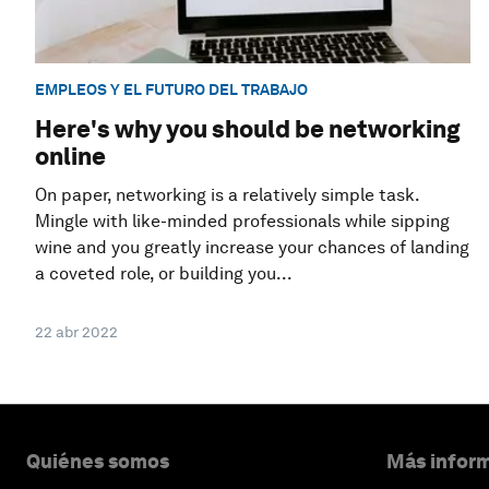
EMPLEOS Y EL FUTURO DEL TRABAJO
Here's why you should be networking
online
On paper, networking is a relatively simple task.
Mingle with like-minded professionals while sipping
wine and you greatly increase your chances of landing
a coveted role, or building you...
22 abr 2022
Quiénes somos
Más inform