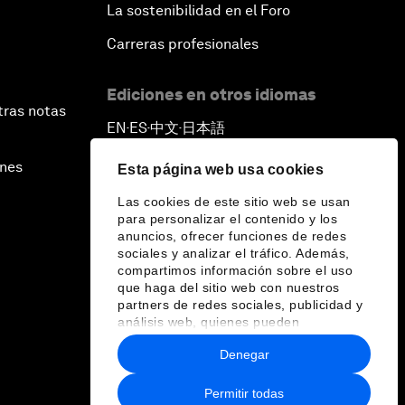
La sostenibilidad en el Foro
Carreras profesionales
Ediciones en otros idiomas
tras notas
EN
ES
中文
日本語
▪
▪
▪
ines
Esta página web usa cookies
Las cookies de este sitio web se usan
para personalizar el contenido y los
anuncios, ofrecer funciones de redes
sociales y analizar el tráfico. Además,
compartimos información sobre el uso
que haga del sitio web con nuestros
partners de redes sociales, publicidad y
análisis web, quienes pueden
combinarla con otra información que les
Denegar
haya proporcionado o que hayan
recopilado a partir del uso que haya
hecho de sus servicios.
Permitir todas