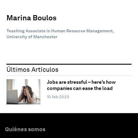
Marina Boulos
Teaching Associate in Human Resource Management,
University of Manchester
Últimos Artículos
Jobs are stressful – here's how
companies can ease the load
15 feb 2023
Quiénes somos