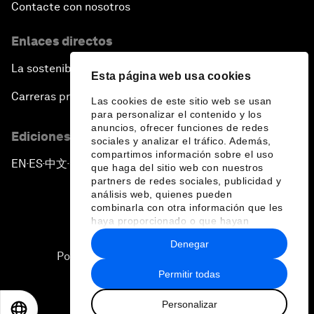
Contacte con nosotros
Enlaces directos
La sostenibilidad en el Foro
Esta página web usa cookies
Carreras profesionales
Las cookies de este sitio web se usan
para personalizar el contenido y los
anuncios, ofrecer funciones de redes
Ediciones en otros idiomas
sociales y analizar el tráfico. Además,
compartimos información sobre el uso
EN
ES
中文
日本語
▪
▪
▪
que haga del sitio web con nuestros
partners de redes sociales, publicidad y
análisis web, quienes pueden
combinarla con otra información que les
haya proporcionado o que hayan
recopilado a partir del uso que haya
Denegar
hecho de sus servicios.
Política de privacidad y normas de uso
Permitir todas
Sitemap
Personalizar
©
2026
Foro Económico Mundial
EN
ES
中文
日本語