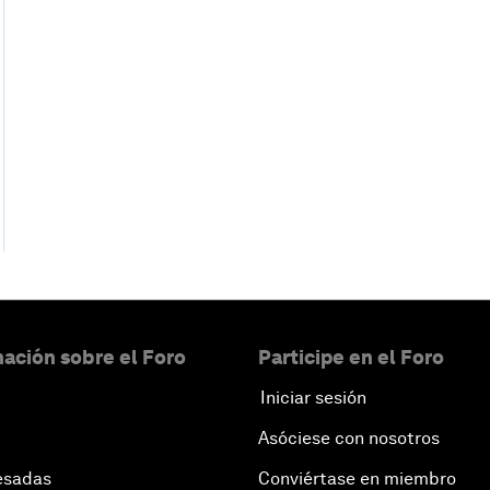
ación sobre el Foro
Participe en el Foro
Iniciar sesión
Asóciese con nosotros
esadas
Conviértase en miembro