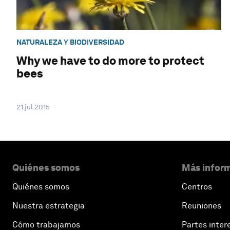
NATURALEZA Y BIODIVERSIDAD
Why we have to do more to protect
bees
21 jul 2015
Quiénes somos
Más inform
Quiénes somos
Centros
Nuestra estrategia
Reuniones
Cómo trabajamos
Partes inter