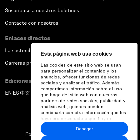
Suscríbase a nuestros boletines
Contacte con nosotros
Enlaces directos
La sostenibilidad en el Foro
Esta página web usa cookies
Carreras profesionales
Las cookies de este sitio web se usan
para personalizar el contenido y los
anuncios, ofrecer funciones de redes
Ediciones en otros idiomas
sociales y analizar el tráfico. Además,
compartimos información sobre el uso
EN
ES
中文
日本語
▪
▪
▪
que haga del sitio web con nuestros
partners de redes sociales, publicidad y
análisis web, quienes pueden
combinarla con otra información que les
haya proporcionado o que hayan
recopilado a partir del uso que haya
Denegar
hecho de sus servicios.
Política de privacidad y normas de uso