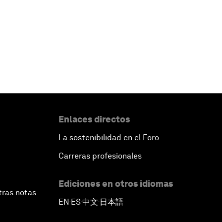
Enlaces directos
La sostenibilidad en el Foro
Carreras profesionales
Ediciones en otros idiomas
tras notas
EN
ES
中文
日本語
▪
▪
▪