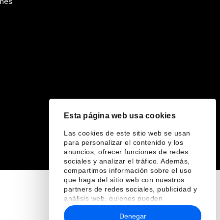
ines
Esta página web usa cookies
Las cookies de este sitio web se usan
para personalizar el contenido y los
anuncios, ofrecer funciones de redes
sociales y analizar el tráfico. Además,
compartimos información sobre el uso
que haga del sitio web con nuestros
partners de redes sociales, publicidad y
análisis web, quienes pueden
combinarla con otra información que les
Denegar
haya proporcionado o que hayan