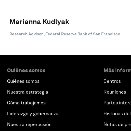
Marianna Kudlyak
Research Advisor , Federal Reserve Bank of San Francisco
Quiénes somos
Más inform
Quiénes somos
Centros
Nuestra estrategia
Reuniones
Cómo trabajamos
Partes inter
Liderazgo y gobernanza
Historias del
Nuestra repercusión
Notas de pr