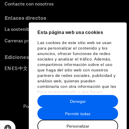
Contacte con nosotros
Enlaces directos
La sostenibilidad en el Foro
Esta página web usa cookies
Carreras profesionales
Las cookies de este sitio web se usan
para personalizar el contenido y los
anuncios, ofrecer funciones de redes
Ediciones en otros idiomas
sociales y analizar el tráfico. Además,
compartimos información sobre el uso
EN
ES
中文
日本語
▪
▪
▪
que haga del sitio web con nuestros
partners de redes sociales, publicidad y
análisis web, quienes pueden
combinarla con otra información que les
haya proporcionado o que hayan
recopilado a partir del uso que haya
Denegar
hecho de sus servicios.
Política de privacidad y normas de uso
Permitir todas
Sitemap
Personalizar
©
2026
Foro Económico Mundial
EN
ES
中文
日本語