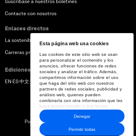
Suscríbase a nuestros boletines
Contacte con nosotros
Enlaces directos
La sostenibilidad en el Foro
Esta página web usa cookies
Carreras profesionales
Las cookies de este sitio web se usan
para personalizar el contenido y los
anuncios, ofrecer funciones de redes
Ediciones en otros idiomas
sociales y analizar el tráfico. Además,
compartimos información sobre el uso
EN
ES
中文
日本語
▪
▪
▪
que haga del sitio web con nuestros
partners de redes sociales, publicidad y
análisis web, quienes pueden
combinarla con otra información que les
haya proporcionado o que hayan
recopilado a partir del uso que haya
Denegar
hecho de sus servicios.
Política de privacidad y normas de uso
Permitir todas
Sitemap