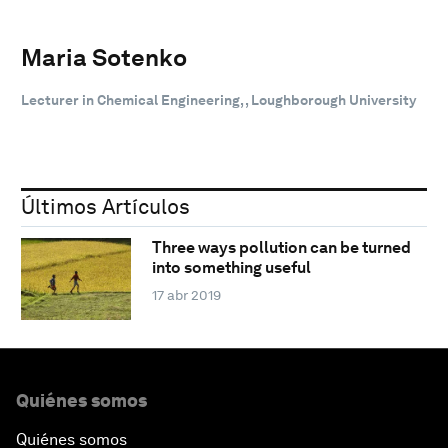
Maria Sotenko
Lecturer in Chemical Engineering, , Loughborough University
Últimos Artículos
Three ways pollution can be turned
into something useful
17 abr 2019
Quiénes somos
Quiénes somos