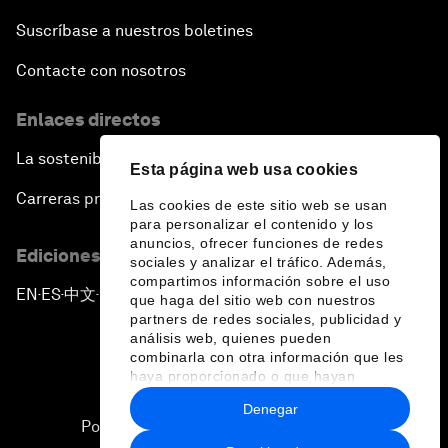
Suscríbase a nuestros boletines
Contacte con nosotros
Enlaces directos
La sostenibilidad en el Foro
Esta página web usa cookies
Carreras profesionales
Las cookies de este sitio web se usan
para personalizar el contenido y los
anuncios, ofrecer funciones de redes
Ediciones en otros idiomas
sociales y analizar el tráfico. Además,
compartimos información sobre el uso
EN
ES
中文
日本語
▪
▪
▪
que haga del sitio web con nuestros
partners de redes sociales, publicidad y
análisis web, quienes pueden
combinarla con otra información que les
haya proporcionado o que hayan
recopilado a partir del uso que haya
Denegar
hecho de sus servicios.
Política de privacidad y normas de uso