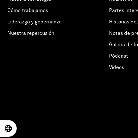
Cómo trabajamos
Partes inter
Liderazgo y gobernanza
Historias del
Nuestra repercusión
Notas de pr
Galería de f
Pódcast
Vídeos
EN
ES
中文
日本語