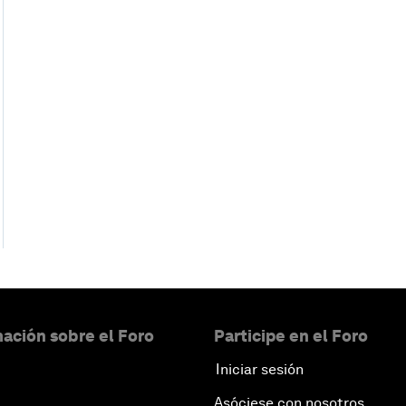
ación sobre el Foro
Participe en el Foro
Iniciar sesión
Asóciese con nosotros