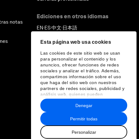
Ediciones en otros idiomas
tras notas
EN
ES
中文
日本語
▪
▪
▪
ines
Esta página web usa cookies
Las cookies de este sitio web se usan
para personalizar el contenido y los
anuncios, ofrecer funciones de redes
sociales y analizar el tráfico. Además,
compartimos información sobre el uso
que haga del sitio web con nuestros
partners de redes sociales, publicidad y
análisis web, quienes pueden
combinarla con otra información que les
Denegar
haya proporcionado o que hayan
recopilado a partir del uso que haya
hecho de sus servicios.
Permitir todas
Personalizar