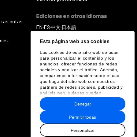
Ediciones en otros idiomas
tras notas
EN
ES
中文
日本語
▪
▪
▪
ines
Esta página web usa cookies
Las cookies de este sitio web se usan
para personalizar el contenido y los
anuncios, ofrecer funciones de redes
sociales y analizar el tráfico. Además,
compartimos información sobre el uso
que haga del sitio web con nuestros
partners de redes sociales, publicidad y
análisis web, quienes pueden
combinarla con otra información que les
Denegar
haya proporcionado o que hayan
recopilado a partir del uso que haya
hecho de sus servicios.
Permitir todas
Personalizar