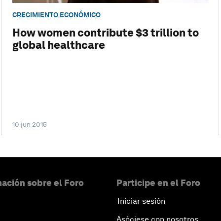
CRECIMIENTO ECONÓMICO
How women contribute $3 trillion to
global healthcare
10 jun 2015
ación sobre el Foro
Participe en el Foro
Iniciar sesión
Asóciese con nosotros