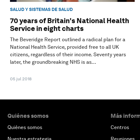
SALUD Y SISTEMAS DE SALUD
70 years of Britain's National Health
Service in eight charts
The Beveridge Report outlined a radical plan for a
National Health Service, provided free to all UK
citizens, regardless of their income. Seventy years
later, the groundbreaking NHS is as...
05 jul 2018
Quiénes somos
Más inform
Quiénes somos
Centros
Nuestra estrategia
Reuniones