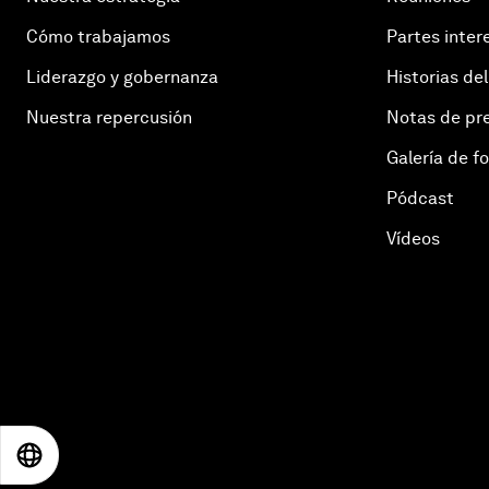
Cómo trabajamos
Partes inter
Liderazgo y gobernanza
Historias del
Nuestra repercusión
Notas de pr
Galería de f
Pódcast
Vídeos
EN
ES
中文
日本語