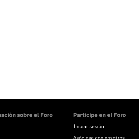
ación sobre el Foro
Participe en el Foro
Iniciar sesión
Asóciese con nosotros