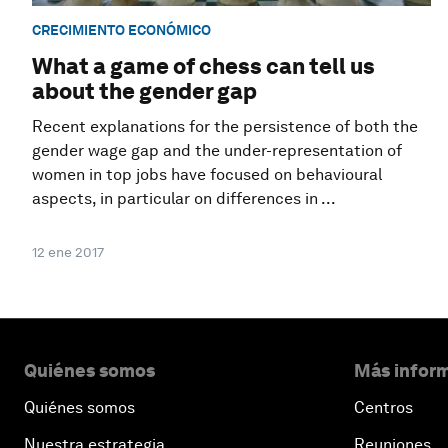
CRECIMIENTO ECONÓMICO
What a game of chess can tell us
about the gender gap
Recent explanations for the persistence of both the
gender wage gap and the under-representation of
women in top jobs have focused on behavioural
aspects, in particular on differences in ...
12 ene 2017
Quiénes somos
Más inform
Quiénes somos
Centros
Nuestra estrategia
Reuniones