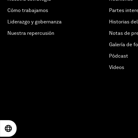
Cómo trabajamos
Partes inter
Liderazgo y gobernanza
Historias del
Nuestra repercusión
Notas de pr
Galería de f
Pódcast
Vídeos
EN
ES
中文
日本語