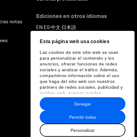
Ediciones en otros idiomas
tras notas
EN
ES
中文
日本語
▪
▪
▪
ines
Esta página web usa cookies
Las cookies de este sitio web se usan
para personalizar el contenido y los
anuncios, ofrecer funciones de redes
sociales y analizar el tráfico. Además,
compartimos información sobre el uso
que haga del sitio web con nuestros
partners de redes sociales, publicidad y
análisis web, quienes pueden
combinarla con otra información que les
Denegar
haya proporcionado o que hayan
recopilado a partir del uso que haya
hecho de sus servicios.
Permitir todas
Personalizar