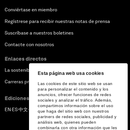
Conviértase en miembro
Regístrese para recibir nuestras notas de prensa
Suscríbase a nuestros boletines
Contacte con nosotros
Enlaces directos
La sostenibilidad en el Foro
Esta página web usa cookies
Carreras profesionales
Las cookies de este sitio web se usan
para personalizar el contenido y los
anuncios, ofrecer funciones de redes
Ediciones en otros idiomas
sociales y analizar el tráfico. Además,
compartimos información sobre el uso
EN
ES
中文
日本語
▪
▪
▪
que haga del sitio web con nuestros
partners de redes sociales, publicidad y
análisis web, quienes pueden
combinarla con otra información que les