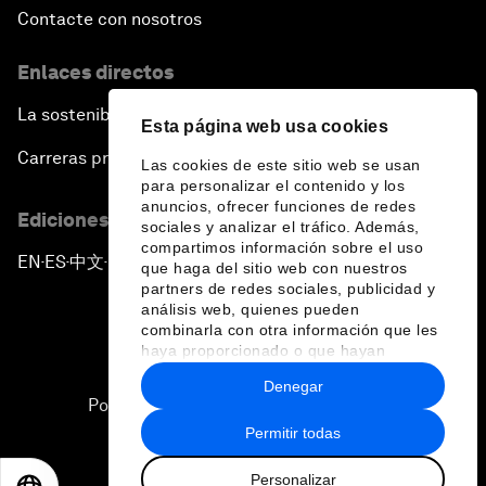
Contacte con nosotros
Enlaces directos
La sostenibilidad en el Foro
Esta página web usa cookies
Carreras profesionales
Las cookies de este sitio web se usan
para personalizar el contenido y los
anuncios, ofrecer funciones de redes
Ediciones en otros idiomas
sociales y analizar el tráfico. Además,
compartimos información sobre el uso
EN
ES
中文
日本語
▪
▪
▪
que haga del sitio web con nuestros
partners de redes sociales, publicidad y
análisis web, quienes pueden
combinarla con otra información que les
haya proporcionado o que hayan
recopilado a partir del uso que haya
Denegar
hecho de sus servicios.
Política de privacidad y normas de uso
Permitir todas
Sitemap
Personalizar
©
2026
Foro Económico Mundial