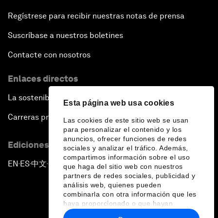
Regístrese para recibir nuestras notas de prensa
Suscríbase a nuestros boletines
Contacte con nosotros
Enlaces directos
La sostenibilidad en el Foro
Esta página web usa cookies
Carreras profesionales
Las cookies de este sitio web se usan
para personalizar el contenido y los
anuncios, ofrecer funciones de redes
Ediciones en otros idiomas
sociales y analizar el tráfico. Además,
compartimos información sobre el uso
EN
ES
中文
日本語
▪
▪
▪
que haga del sitio web con nuestros
partners de redes sociales, publicidad y
análisis web, quienes pueden
combinarla con otra información que les
haya proporcionado o que hayan
recopilado a partir del uso que haya