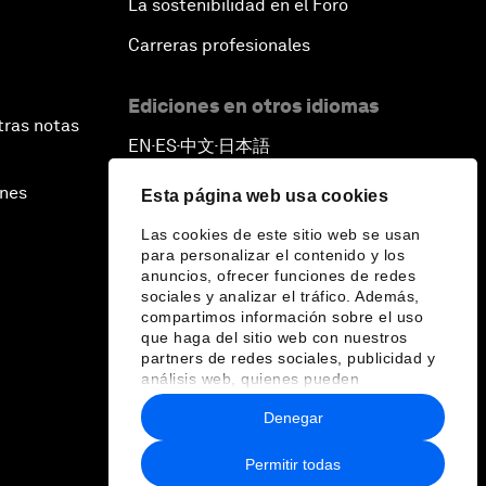
La sostenibilidad en el Foro
Carreras profesionales
Ediciones en otros idiomas
tras notas
EN
ES
中文
日本語
▪
▪
▪
ines
Esta página web usa cookies
Las cookies de este sitio web se usan
para personalizar el contenido y los
anuncios, ofrecer funciones de redes
sociales y analizar el tráfico. Además,
compartimos información sobre el uso
que haga del sitio web con nuestros
partners de redes sociales, publicidad y
análisis web, quienes pueden
combinarla con otra información que les
Denegar
haya proporcionado o que hayan
recopilado a partir del uso que haya
hecho de sus servicios.
Permitir todas