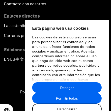
Contacte con nosotros
Enlaces directos
La sostenibilidad en el Foro
Esta página web usa cookies
Carreras profesionales
Las cookies de este sitio web se usan
para personalizar el contenido y los
anuncios, ofrecer funciones de redes
Ediciones en otros idiomas
sociales y analizar el tráfico. Además,
compartimos información sobre el uso
EN
ES
中文
日本語
▪
▪
▪
que haga del sitio web con nuestros
partners de redes sociales, publicidad y
análisis web, quienes pueden
combinarla con otra información que les
haya proporcionado o que hayan
recopilado a partir del uso que haya
Denegar
hecho de sus servicios.
Política de privacidad y normas de uso
Permitir todas
Sitemap
Personalizar
©
2026
Foro Económico Mundial
EN
ES
中文
日本語