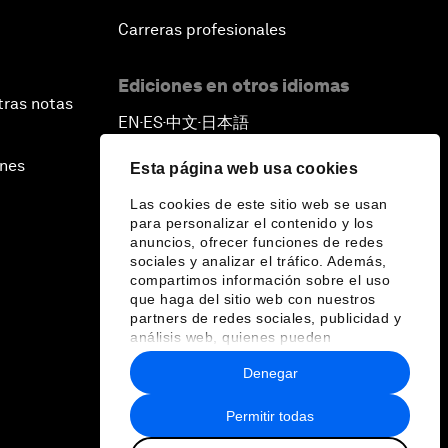
Carreras profesionales
Ediciones en otros idiomas
tras notas
EN
ES
中文
日本語
▪
▪
▪
ines
Esta página web usa cookies
Las cookies de este sitio web se usan
para personalizar el contenido y los
anuncios, ofrecer funciones de redes
sociales y analizar el tráfico. Además,
compartimos información sobre el uso
que haga del sitio web con nuestros
partners de redes sociales, publicidad y
análisis web, quienes pueden
combinarla con otra información que les
Denegar
haya proporcionado o que hayan
recopilado a partir del uso que haya
hecho de sus servicios.
Permitir todas