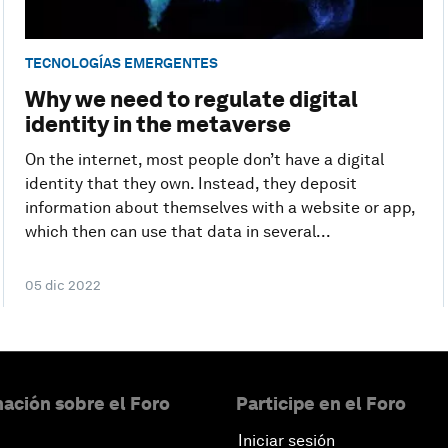
TECNOLOGÍAS EMERGENTES
Why we need to regulate digital
identity in the metaverse
On the internet, most people don’t have a digital
identity that they own. Instead, they deposit
information about themselves with a website or app,
which then can use that data in several...
05 dic 2022
ación sobre el Foro
Participe en el Foro
Iniciar sesión