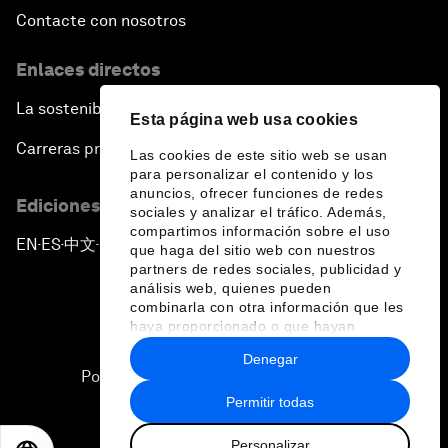
Contacte con nosotros
Enlaces directos
La sostenibilidad en el Foro
Esta página web usa cookies
Carreras profesionales
Las cookies de este sitio web se usan
para personalizar el contenido y los
anuncios, ofrecer funciones de redes
Ediciones en otros idiomas
sociales y analizar el tráfico. Además,
compartimos información sobre el uso
EN
ES
中文
日本語
▪
▪
▪
que haga del sitio web con nuestros
partners de redes sociales, publicidad y
análisis web, quienes pueden
combinarla con otra información que les
haya proporcionado o que hayan
recopilado a partir del uso que haya
Denegar
hecho de sus servicios.
Política de privacidad y normas de uso
Permitir todas
Sitemap
Personalizar