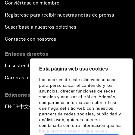
Conviértase en miembro
Regístrese para recibir nuestras notas de prensa
Suscríbase a nuestros boletines
Contacte con nosotros
Enlaces directos
La sostenibilidad en el Foro
Esta página web usa cookies
Carreras profesionales
Las cookies de este sitio web se usan
para personalizar el contenido y los
anuncios, ofrecer funciones de redes
Ediciones en otros idiomas
sociales y analizar el tráfico. Además,
compartimos información sobre el uso
EN
ES
中文
日本語
▪
▪
▪
que haga del sitio web con nuestros
partners de redes sociales, publicidad y
análisis web, quienes pueden
combinarla con otra información que les
haya proporcionado o que hayan