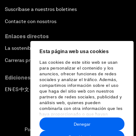
Suscríbase a nuestros boletines
Contacte con nosotros
Enlaces directos
La sostenibilidad en el Foro
Esta página web usa cookies
Carreras profesionales
Las cookies de este sitio web se usan
para personalizar el contenido y los
anuncios, ofrecer funciones de redes
Ediciones en otros idiomas
sociales y analizar el tráfico. Además,
compartimos información sobre el uso
EN
ES
中文
日本語
▪
▪
▪
que haga del sitio web con nuestros
partners de redes sociales, publicidad y
análisis web, quienes pueden
combinarla con otra información que les
haya proporcionado o que hayan
recopilado a partir del uso que haya
Denegar
hecho de sus servicios.
Política de privacidad y normas de uso