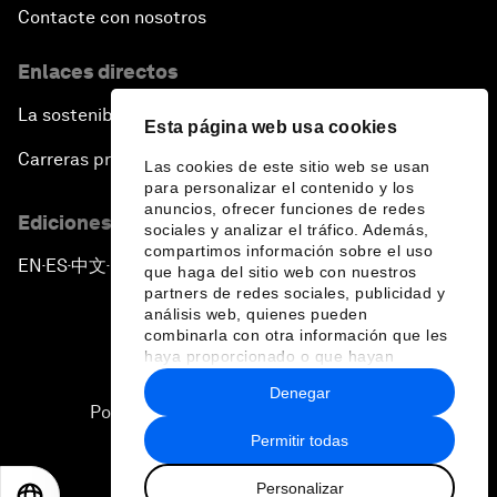
Contacte con nosotros
Enlaces directos
La sostenibilidad en el Foro
Esta página web usa cookies
Carreras profesionales
Las cookies de este sitio web se usan
para personalizar el contenido y los
anuncios, ofrecer funciones de redes
Ediciones en otros idiomas
sociales y analizar el tráfico. Además,
compartimos información sobre el uso
EN
ES
中文
日本語
▪
▪
▪
que haga del sitio web con nuestros
partners de redes sociales, publicidad y
análisis web, quienes pueden
combinarla con otra información que les
haya proporcionado o que hayan
recopilado a partir del uso que haya
Denegar
hecho de sus servicios.
Política de privacidad y normas de uso
Permitir todas
Sitemap
Personalizar
©
2026
Foro Económico Mundial
EN
ES
中文
日本語