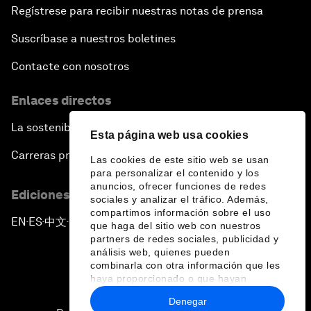
Regístrese para recibir nuestras notas de prensa
Suscríbase a nuestros boletines
Contacte con nosotros
Enlaces directos
La sostenibilidad en el Foro
Esta página web usa cookies
Carreras profesionales
Las cookies de este sitio web se usan
para personalizar el contenido y los
anuncios, ofrecer funciones de redes
Ediciones en otros idiomas
sociales y analizar el tráfico. Además,
compartimos información sobre el uso
EN
ES
中文
日本語
▪
▪
▪
que haga del sitio web con nuestros
partners de redes sociales, publicidad y
análisis web, quienes pueden
combinarla con otra información que les
haya proporcionado o que hayan
recopilado a partir del uso que haya
Denegar
hecho de sus servicios.