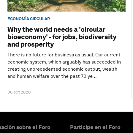
ECONOMÍA CIRCULAR
Why the world needs a 'circular
bioeconomy' - for jobs, biodiversity
and prosperity
There is no future for business as usual. Our current
economic system, which arguably has succeeded in
creating unprecedented economic output, wealth
and human welfare over the past 70 ye...
06 oct 2020
ación sobre el Foro
Participe en el Foro