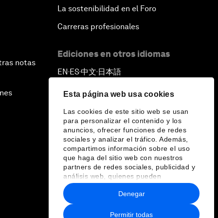
La sostenibilidad en el Foro
Carreras profesionales
Ediciones en otros idiomas
tras notas
EN
ES
中文
日本語
▪
▪
▪
ines
Esta página web usa cookies
Las cookies de este sitio web se usan
para personalizar el contenido y los
anuncios, ofrecer funciones de redes
sociales y analizar el tráfico. Además,
compartimos información sobre el uso
que haga del sitio web con nuestros
partners de redes sociales, publicidad y
análisis web, quienes pueden
combinarla con otra información que les
Denegar
haya proporcionado o que hayan
recopilado a partir del uso que haya
hecho de sus servicios.
Permitir todas